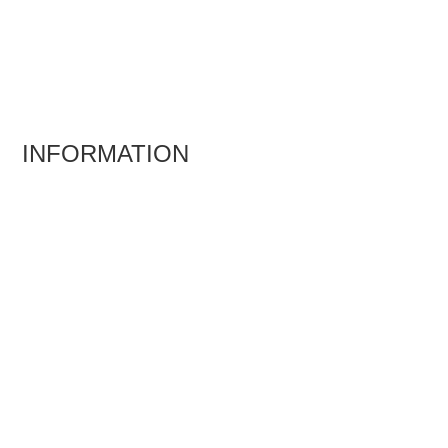
Rückruf
INFORMATION
Kontakt
Downloads
Newsletter
Impressum
Datenschutzerklärung