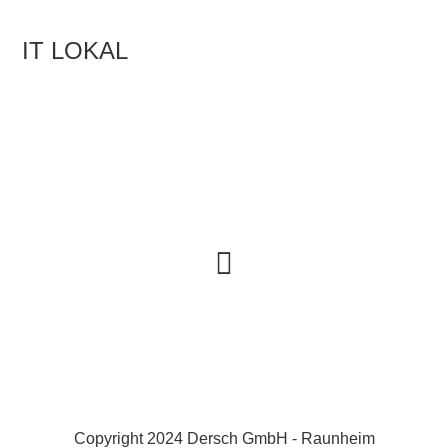
IT LOKAL
IT-Beratung Frankfurt
IT-Projektmanagement aus Frankfurt
Copyright 2024 Dersch GmbH - Raunheim