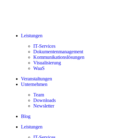
Leistungen
IT-Services
Doku­menten­manage­ment
Kommu­nikations­lös­ungen
Visua­lisierung
WaaS
Ver­anstalt­ungen
Unter­nehmen
Team
Down­loads
News­letter
Blog
Leistungen
IT-Services