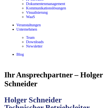
Doku­menten­manage­ment
Kommu­nikations­lös­ungen
Visua­lisierung
WaaS
Ver­anstalt­ungen
Unter­nehmen
Team
Down­loads
News­letter
Blog
Ihr Ansprechpartner – Holger
Schneider
Holger Schneider
Technischer Betriebsleiter