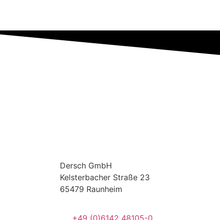
Dersch
GmbH
Kelsterbacher Straße 23
65479 Raunheim
+49 (0)6142 48105-0