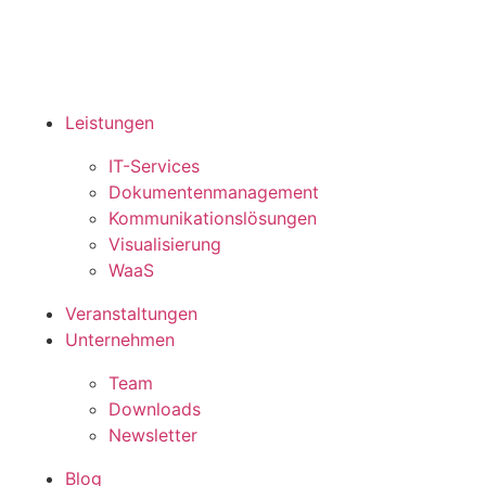
Leistungen
IT-Services
Doku­menten­manage­ment
Kommu­nikations­lös­ungen
Visua­lisierung
WaaS
Ver­anstalt­ungen
Unter­nehmen
Team
Down­loads
News­letter
Blog