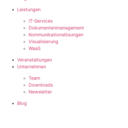
Leistungen
IT-Services
Doku­menten­manage­ment
Kommu­nikations­lös­ungen
Visua­lisierung
WaaS
Ver­anstalt­ungen
Unter­nehmen
Team
Down­loads
News­letter
Blog